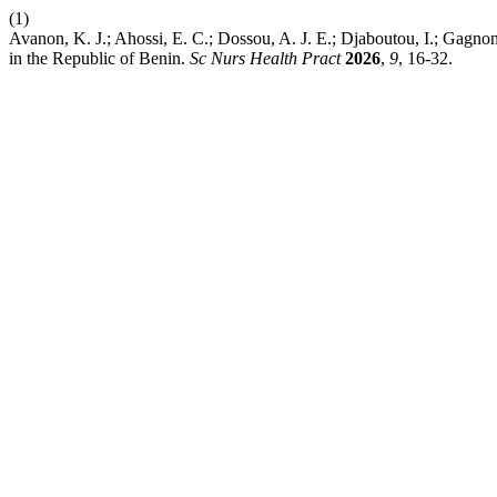
(1)
Avanon, K. J.; Ahossi, E. C.; Dossou, A. J. E.; Djaboutou, I.; Gagn
in the Republic of Benin.
Sc Nurs Health Pract
2026
,
9
, 16-32.