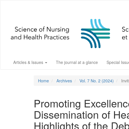
Main
Navigation
Main
Content
Sidebar
Articles & Issues
The journal at a glance
Special Iss
Home
Archives
Vol. 7 No. 2 (2024)
Invit
Promoting Excellence
Dissemination of He
Highlights of the De