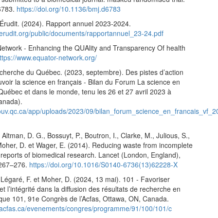
6783.
https://doi.org/10.1136/bmj.d6783
Érudit. (2024). Rapport annuel 2023-2024.
.erudit.org/public/documents/rapportannuel_23-24.pdf
work - Enhancing the QUAlity and Transparency Of health
ttps://www.equator-network.org/
cherche du Québec. (2023, septembre). Des pistes d’action
voir la science en français - Bilan du Forum La science en
Québec et dans le monde, tenu les 26 et 27 avril 2023 à
anada).
.gouv.qc.ca/app/uploads/2023/09/bilan_forum_science_en_francais_vf_2
 Altman, D. G., Bossuyt, P., Boutron, I., Clarke, M., Julious, S.,
 Moher, D. et Wager, E. (2014). Reducing waste from incomplete
 reports of biomedical research. Lancet (London, England),
 267–276.
https://doi.org/10.1016/S0140-6736(13)62228-X
Légaré, F. et Moher, D. (2024, 13 mai). 101 - Favoriser
 et l’intégrité dans la diffusion des résultats de recherche en
oque 101, 91e Congrès de l’Acfas, Ottawa, ON, Canada.
.acfas.ca/evenements/congres/programme/91/100/101/c