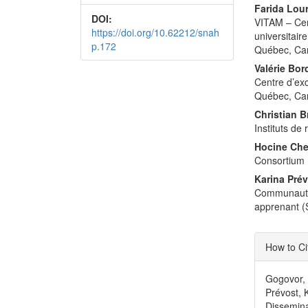
Farida Lou
DOI:
VITAM – Cen
https://doi.org/10.62212/snah
universitair
p.172
Québec, Ca
Valérie Bor
Centre d’exc
Québec, Ca
Christian 
Instituts d
Hocine Ch
Consortium 
Karina Pré
Communauté 
apprenant 
Articl
How to Ci
Detai
Gogovor, 
Prévost, 
Dissemina