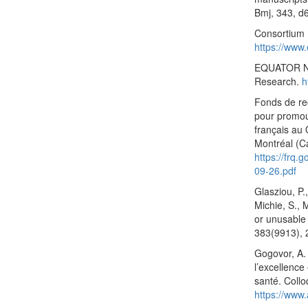
Bmj, 343, d
Consortium 
https://www
EQUATOR Net
Research.
h
Fonds de re
pour promou
français au 
Montréal (C
https://frq
09-26.pdf
Glasziou, P.,
Michie, S.,
or unusable
383(9913),
Gogovor, A. 
l’excellence
santé. Coll
https://www