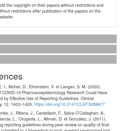
old the copyright on their papers without restrictions and
without restrictions after publication of the papers on the
website.
ences
. I., Moher, D., Ehrenstein, V. et Langan, S. M. (2020).
 of COVID-19 Pharmacoepidemiology Research Could Have
 by Effective Use of Reporting Guidelines. Clinical
y, 12, 1403–1420.
https://doi.org/10.2147/CLEP.S288677
rtés, J., Ribera, J., Cardellach, F., Selva-O’Callaghan, A.,
Garcia, L., Cirugeda, L., Altman, D. et González, J. (2011).
ing reporting guidelines during peer review on quality of final
submitted to a biomedical journal: masked randomised trial.