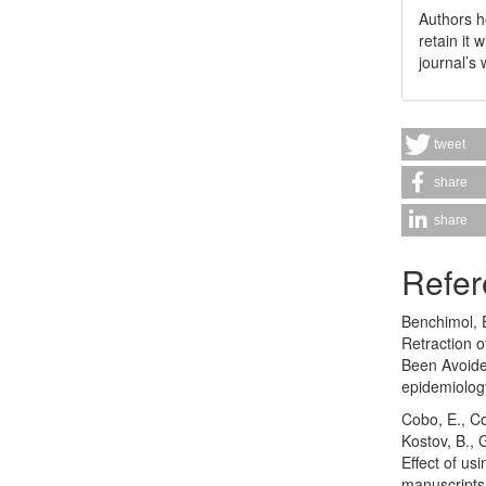
Authors h
retain it 
journal’s 
tweet
share
share
Refer
Benchimol, E
Retraction
Been Avoided
epidemiolog
Cobo, E., Co
Kostov, B., 
Effect of us
manuscripts 