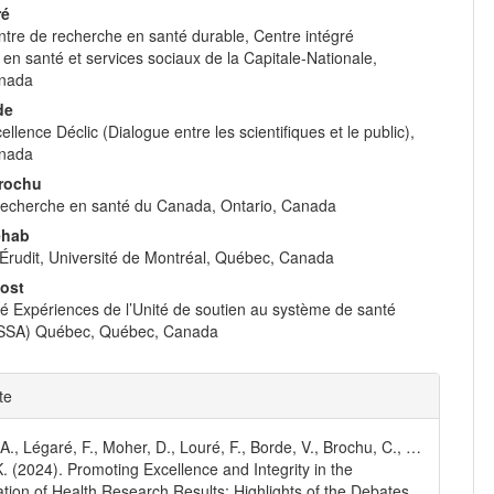
ré
tre de recherche en santé durable, Centre intégré
e en santé et services sociaux de la Capitale-Nationale,
nada
de
ellence Déclic (Dialogue entre les scientifiques et le public),
nada
Brochu
e recherche en santé du Canada, Ontario, Canada
ehab
Érudit, Université de Montréal, Québec, Canada
vost
Expériences de l’Unité de soutien au système de santé
(SSA) Québec, Québec, Canada
e
te
ls
A., Légaré, F., Moher, D., Louré, F., Borde, V., Brochu, C., …
K. (2024). Promoting Excellence and Integrity in the
tion of Health Research Results: Highlights of the Debates