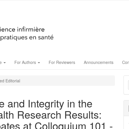
ue
For Authors
For Reviewers
Announcements
Con
M
ed Editorial
a
S
 and Integrity in the
alth Research Results:
bates at Colloquium 101 -