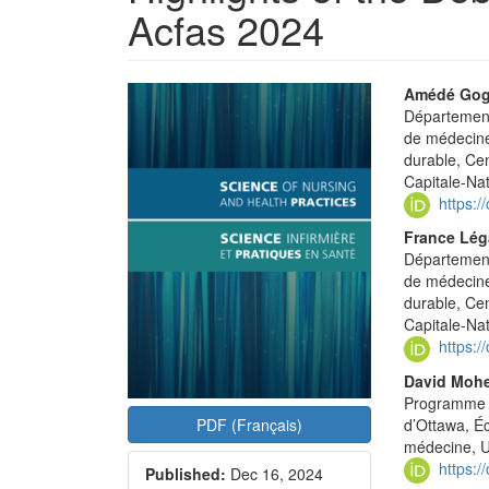
Acfas 2024
Article
Main
Amédé Gog
Département
Sidebar
Articl
de médecine
Conte
durable, Cen
Capitale-Na
https:
France Lég
Département
de médecine
durable, Cen
Capitale-Na
https:
David Moh
Programme d’
d’Ottawa, Éc
PDF (Français)
médecine, U
https:
Published:
Dec 16, 2024