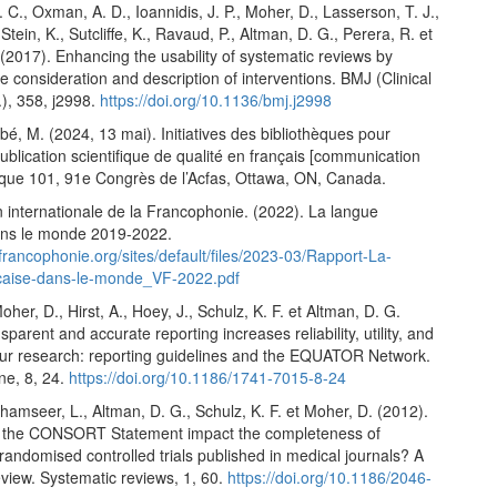
 C., Oxman, A. D., Ioannidis, J. P., Moher, D., Lasserson, T. J.,
 Stein, K., Sutcliffe, K., Ravaud, P., Altman, D. G., Perera, R. et
 (2017). Enhancing the usability of systematic reviews by
e consideration and description of interventions. BMJ (Clinical
), 358, j2998.
https://doi.org/10.1136/bmj.j2998
é, M. (2024, 13 mai). Initiatives des bibliothèques pour
publication scientifique de qualité en français [communication
loque 101, 91e Congrès de l’Acfas, Ottawa, ON, Canada.
 internationale de la Francophonie. (2022). La langue
ans le monde 2019-2022.
francophonie.org/sites/default/files/2023-03/Rapport-La-
caise-dans-le-monde_VF-2022.pdf
oher, D., Hirst, A., Hoey, J., Schulz, K. F. et Altman, D. G.
sparent and accurate reporting increases reliability, utility, and
our research: reporting guidelines and the EQUATOR Network.
e, 8, 24.
https://doi.org/10.1186/1741-7015-8-24
Shamseer, L., Altman, D. G., Schulz, K. F. et Moher, D. (2012).
 the CONSORT Statement impact the completeness of
 randomised controlled trials published in medical journals? A
view. Systematic reviews, 1, 60.
https://doi.org/10.1186/2046-