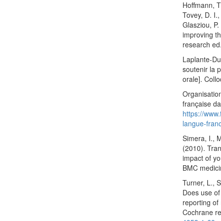
Hoffmann, T.
Tovey, D. I.,
Glasziou, P.
improving th
research ed.
Laplante-Dub
soutenir la 
orale]. Col
Organisation
française d
https://www.
langue-fran
Simera, I., M
(2010). Tran
impact of y
BMC medicin
Turner, L., 
Does use of
reporting of
Cochrane re